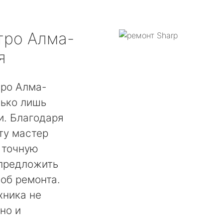
ро Алма-
я
тро Алма-
лько лишь
. Благодаря
ту мастер
 точную
 предложить
об ремонта.
хника не
но и