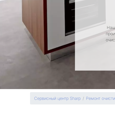
Наш
прои
очис
Сервисный центр Sharp
Ремонт очисти