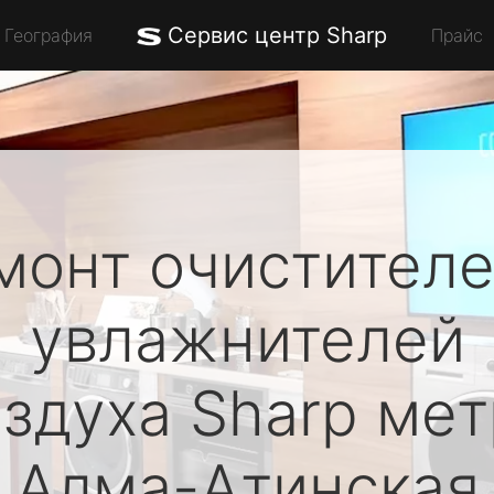
Сервис центр Sharp
География
Прайс
монт очистителе
увлажнителей
оздуха
Sharp
мет
Алма-Атинская