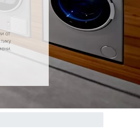
и от
стику
мени.