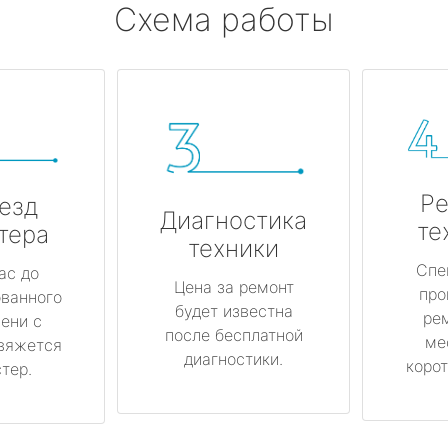
Схема работы
Ре
езд
Диагностика
те
тера
техники
Спе
ас до
Цена за ремонт
про
ованного
будет известна
ре
ени с
после бесплатной
ме
вяжется
диагностики.
корот
тер.