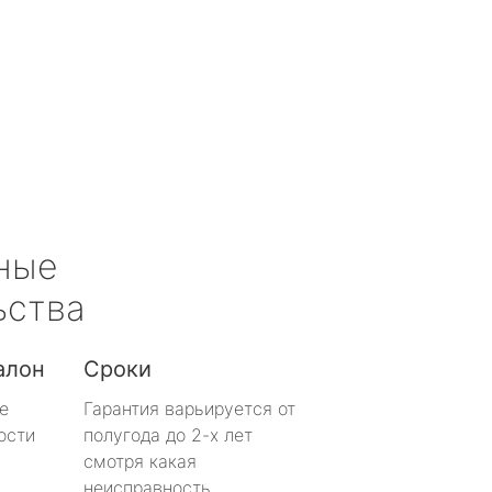
ные
ьства
алон
Сроки
е
Гарантия варьируется от
ости
полугода до 2-х лет
смотря какая
неисправность.