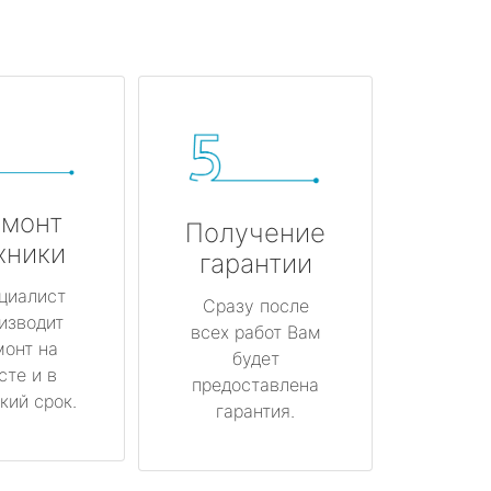
монт
Получение
хники
гарантии
циалист
Сразу после
изводит
всех работ Вам
монт на
будет
сте и в
предоставлена
кий срок.
гарантия.