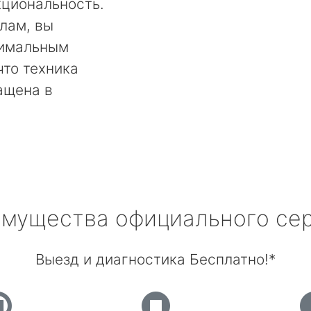
кциональность.
лам, вы
тимальным
что техника
ащена в
мущества официального се
Выезд и диагностика Бесплатно!*