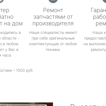
тер
Ремонт
Гаран
латно
запчастями от
рабо
т на дом
производителя
рем
аходились в
Наши специалисты имеют
Наша к
 области -
при себе оригинальные
предоставл
р в любом
комплектующие от любой
на выполнен
ет у Вас в
техники.
ремонту 
и часа.
остики – 1000 руб.