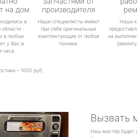
латно
запчастями от
рабо
т на дом
производителя
рем
аходились в
Наши специалисты имеют
Наша к
 области -
при себе оригинальные
предоставл
р в любом
комплектующие от любой
на выполнен
ет у Вас в
техники.
ремонту 
и часа.
остики – 1000 руб.
Вызвать 
Наш мастер будет 