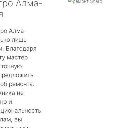
ро Алма-
я
тро Алма-
лько лишь
. Благодаря
ту мастер
 точную
 предложить
об ремонта.
хника не
но и
кциональность.
лам, вы