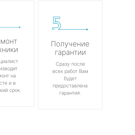
монт
Получение
хники
гарантии
циалист
Сразу после
изводит
всех работ Вам
монт на
будет
сте и в
предоставлена
кий срок.
гарантия.