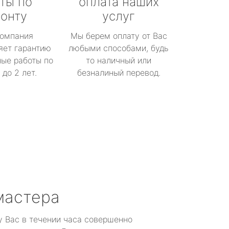
ты по
оплата наших
онту
услуг
омпания
Мы берем оплату от Вас
яет гарантию
любыми способами, будь
ые работы по
то наличный или
до 2 лет.
безналиный перевод.
мастера
у Вас в течении часа совершенно