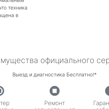
тимальным
что техника
ащена в
мущества официального се
Выезд и диагностика Бесплатно!*
тер
Ремонт
Гаран