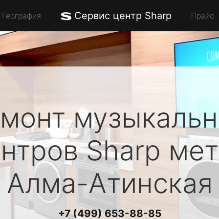
Сервис центр Sharp
География
Прайс
монт музыкаль
ентров
Sharp
мет
Алма-Атинская
+7 (499) 653-88-85