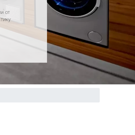
и от
стику