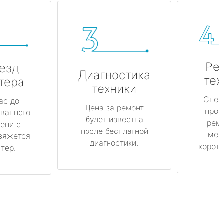
Ре
езд
Диагностика
те
тера
техники
Спе
ас до
Цена за ремонт
про
ованного
будет известна
ре
ени с
после бесплатной
ме
вяжется
диагностики.
корот
тер.