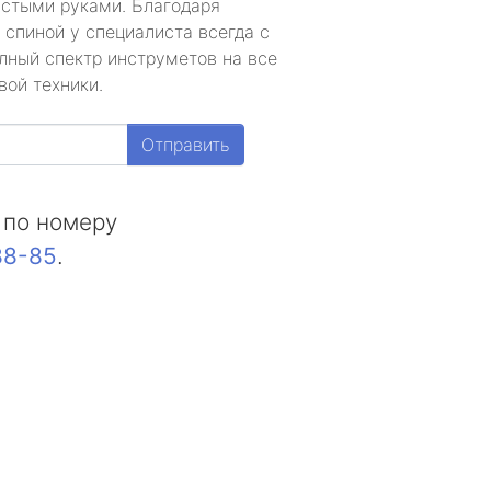
устыми руками. Благодаря
 спиной у специалиста всегда с
лный спектр инструметов на все
вой техники.
Отправить
 по номеру
88-85
.