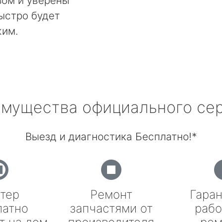
ом и уверены
быстро будет
жим.
мущества официального се
Выезд и диагностика Бесплатно!*
тер
Ремонт
Гаран
латно
запчастями от
рабо