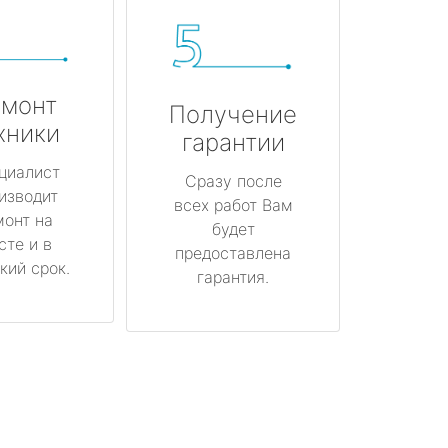
монт
Получение
хники
гарантии
циалист
Сразу после
изводит
всех работ Вам
монт на
будет
сте и в
предоставлена
кий срок.
гарантия.