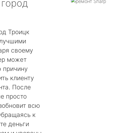
город
од Троицк
 лучшими
аря своему
ер может
ю причину
ть клиенту
нта. После
не просто
озобновит всю
Обращаясь к
те деньги