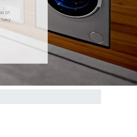
и от
стику