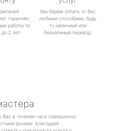
онту
услуг
омпания
Мы берем оплату от Вас
яет гарантию
любыми способами, будь
ые работы по
то наличный или
до 2 лет.
безналиный перевод.
мастера
у Вас в течении часа совершенно
устыми руками. Благодаря
 спиной у специалиста всегда с