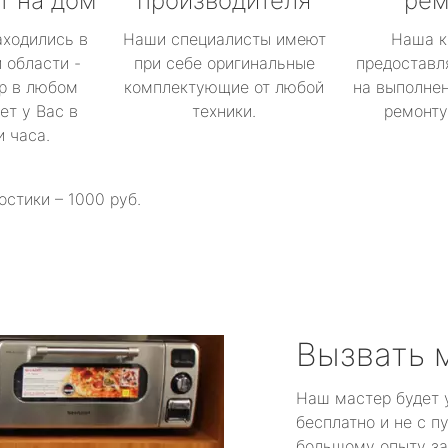
т на дом
производителя
рем
аходились в
Наши специалисты имеют
Наша к
 области -
при себе оригинальные
предоставл
р в любом
комплектующие от любой
на выполнен
ет у Вас в
техники.
ремонту 
и часа.
остики – 1000 руб.
Вызвать 
Наш мастер будет 
бесплатно и не с п
большому опыту за