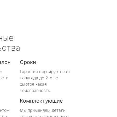
ные
ьства
алон
Сроки
е
Гарантия варьируется от
ости
полугода до 2-х лет
смотря какая
неисправность.
Комплектующие
онтом
Мы применяем детали
тно
только от официального