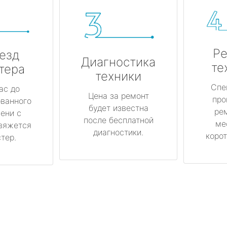
Ре
езд
Диагностика
те
тера
техники
Спе
ас до
Цена за ремонт
про
ованного
будет известна
ре
ени с
после бесплатной
ме
вяжется
диагностики.
корот
тер.