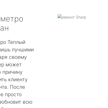
метро
тан
тро Теплый
 лишь лучшими
аря своему
ер может
ю причину
ть клиенту
нта. После
не просто
озобновит всю