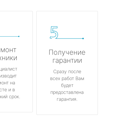
монт
Получение
хники
гарантии
циалист
Сразу после
изводит
всех работ Вам
монт на
будет
сте и в
предоставлена
кий срок.
гарантия.