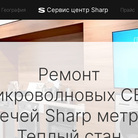
Сервис центр Sharp
География
Прайс
Ремонт
икроволновых С
печей
Sharp
метр
Теплый стан