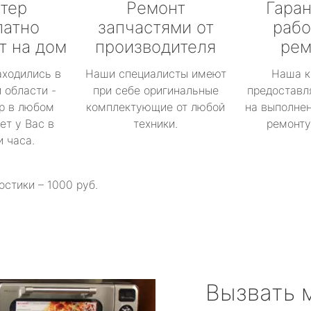
тер
Ремонт
Гаран
латно
запчастями от
рабо
т на дом
производителя
рем
аходились в
Наши специалисты имеют
Наша к
 области -
при себе оригинальные
предоставл
р в любом
комплектующие от любой
на выполнен
ет у Вас в
техники.
ремонту 
и часа.
остики – 1000 руб.
Вызвать 