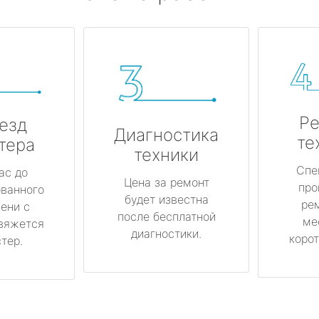
Ре
езд
Диагностика
те
тера
техники
Спе
ас до
Цена за ремонт
про
ованного
будет известна
ре
ени с
после бесплатной
ме
вяжется
диагностики.
корот
тер.