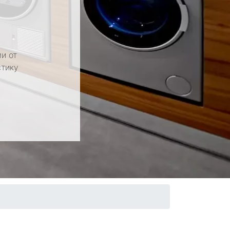
и от
стику