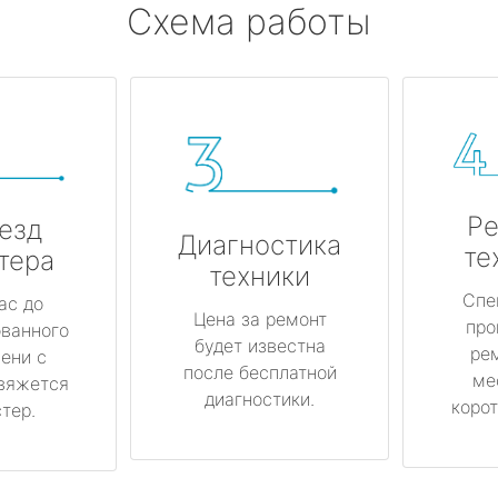
Схема работы
Ре
езд
Диагностика
те
тера
техники
Спе
ас до
Цена за ремонт
про
ованного
будет известна
ре
ени с
после бесплатной
ме
вяжется
диагностики.
корот
тер.