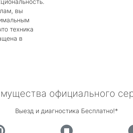
кциональность.
лам, вы
тимальным
что техника
ащена в
мущества официального се
Выезд и диагностика Бесплатно!*