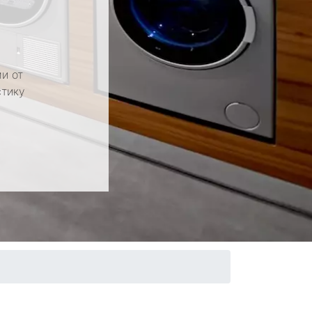
и от
стику