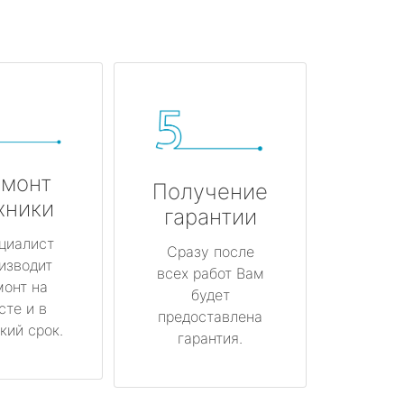
монт
Получение
хники
гарантии
циалист
Сразу после
изводит
всех работ Вам
монт на
будет
сте и в
предоставлена
кий срок.
гарантия.