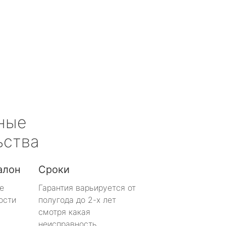
ные
ьства
алон
Сроки
е
Гарантия варьируется от
ости
полугода до 2-х лет
смотря какая
неисправность.