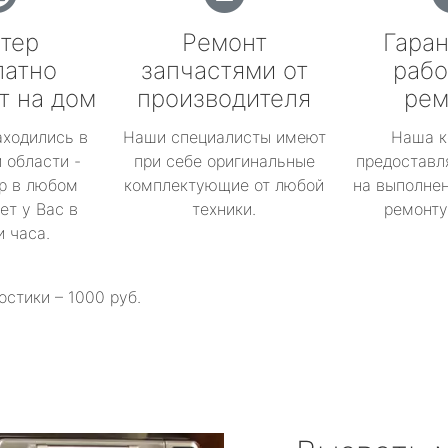
тер
Ремонт
Гаран
латно
запчастями от
рабо
т на дом
производителя
рем
аходились в
Наши специалисты имеют
Наша к
 области -
при себе оригинальные
предоставл
р в любом
комплектующие от любой
на выполнен
ет у Вас в
техники.
ремонту 
и часа.
остики – 1000 руб.