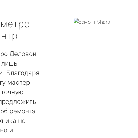
метро
ентр
тро Деловой
 лишь
. Благодаря
ту мастер
 точную
 предложить
об ремонта.
хника не
но и