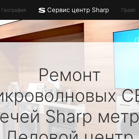
Сервис центр Sharp
География
Прайс
Ремонт
икроволновых С
печей
Sharp
метр
Деловой центр