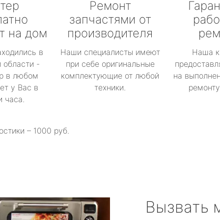
тер
Ремонт
Гаран
латно
запчастями от
рабо
т на дом
производителя
рем
аходились в
Наши специалисты имеют
Наша к
 области -
при себе оригинальные
предоставл
р в любом
комплектующие от любой
на выполнен
ет у Вас в
техники.
ремонту 
и часа.
остики – 1000 руб.
Вызвать 