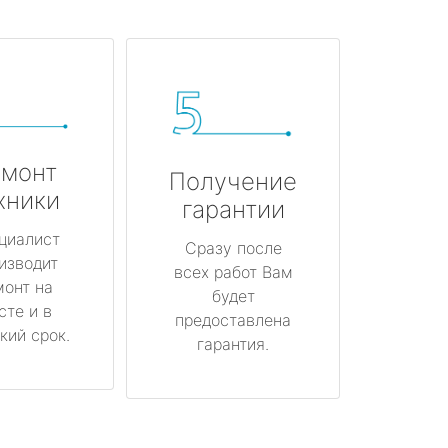
монт
Получение
хники
гарантии
циалист
Сразу после
изводит
всех работ Вам
монт на
будет
сте и в
предоставлена
кий срок.
гарантия.