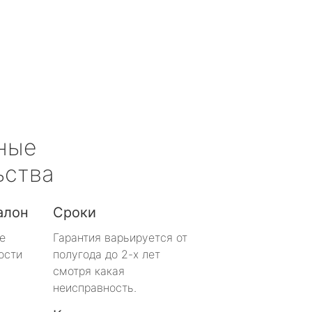
ные
ьства
алон
Сроки
е
Гарантия варьируется от
ости
полугода до 2-х лет
смотря какая
неисправность.