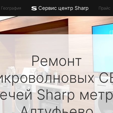
Сервис центр Sharp
География
Прайс
Ремонт
икроволновых С
печей
Sharp
метр
Алтуфьево