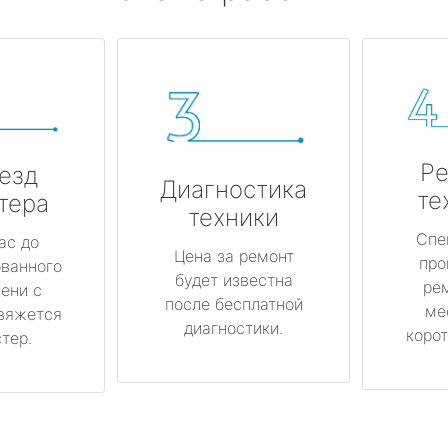
Ре
езд
Диагностика
те
тера
техники
Спе
ас до
Цена за ремонт
про
ованного
будет известна
ре
ени с
после бесплатной
ме
вяжется
диагностики.
корот
тер.