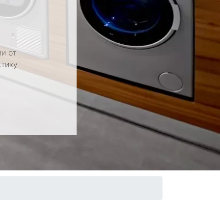
и от
стику