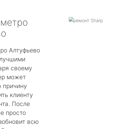
метро
во
тро Алтуфьево
 лучшими
аря своему
ер может
ю причину
ть клиенту
нта. После
не просто
озобновит всю