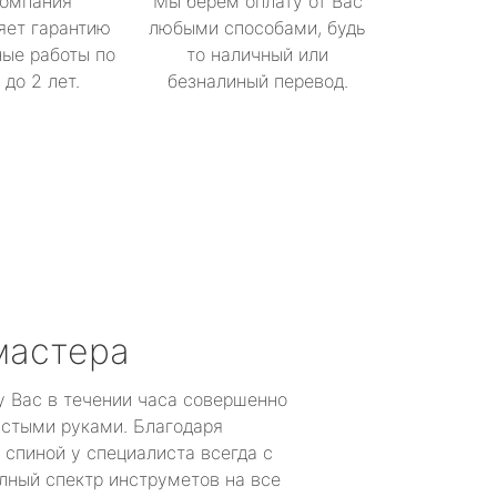
омпания
Мы берем оплату от Вас
яет гарантию
любыми способами, будь
ые работы по
то наличный или
до 2 лет.
безналиный перевод.
мастера
у Вас в течении часа совершенно
устыми руками. Благодаря
 спиной у специалиста всегда с
лный спектр инструметов на все