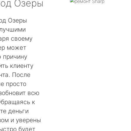
од Озеры
род Озеры
 лучшими
аря своему
ер может
ю причину
ть клиенту
нта. После
не просто
озобновит всю
Обращаясь к
те деньги
ом и уверены
быстро будет