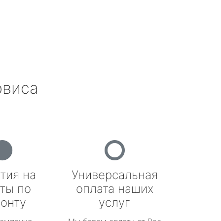
рвиса
тия на
Универсальная
ты по
оплата наших
онту
услуг