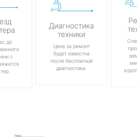
Ре
езд
Диагностика
те
тера
техники
Спе
ас до
Цена за ремонт
про
ованного
будет известна
ре
ени с
после бесплатной
ме
вяжется
диагностики.
корот
тер.