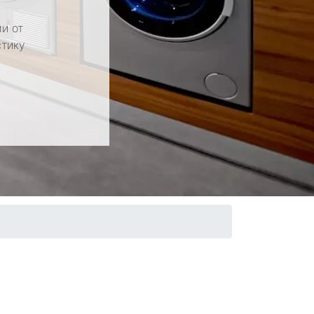
и от
стику