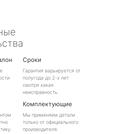
ные
ьства
алон
Сроки
е
Гарантия варьируется от
ости
полугода до 2-х лет
смотря какая
неисправность.
Комплектующие
онтом
Мы применяем детали
тно
только от официального
тику.
производителя.