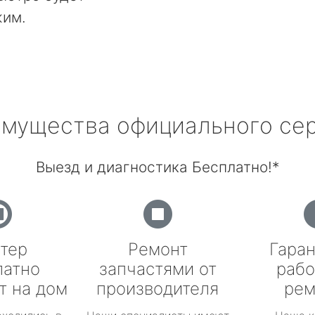
жим.
мущества официального се
Выезд и диагностика Бесплатно!*
тер
Ремонт
Гаран
латно
запчастями от
рабо
т на дом
производителя
рем