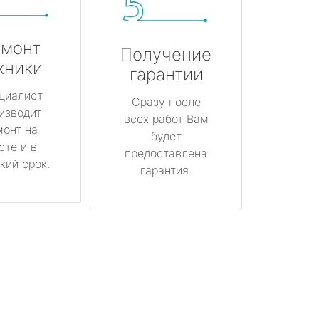
монт
Получение
хники
гарантии
циалист
Сразу после
изводит
всех работ Вам
монт на
будет
сте и в
предоставлена
кий срок.
гарантия.