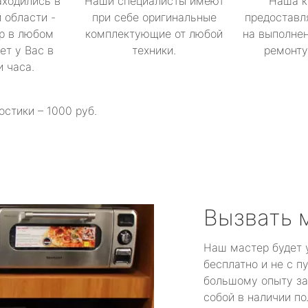
аходились в
Наши специалисты имеют
Наша к
 области -
при себе оригинальные
предоставл
р в любом
комплектующие от любой
на выполнен
ет у Вас в
техники.
ремонту 
и часа.
остики – 1000 руб.
Вызвать 
Наш мастер будет 
бесплатно и не с п
большому опыту за
собой в наличии по