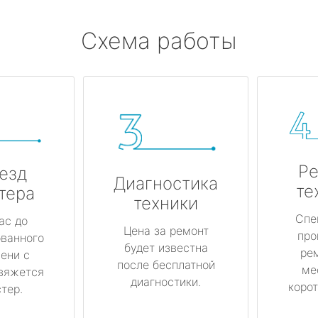
Схема работы
Ре
езд
Диагностика
те
тера
техники
Спе
ас до
Цена за ремонт
про
ованного
будет известна
ре
ени с
после бесплатной
ме
вяжется
диагностики.
корот
тер.