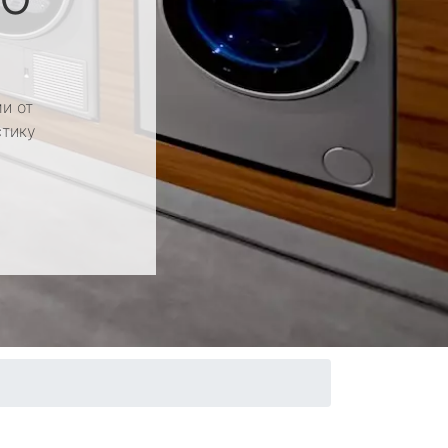
и от
стику