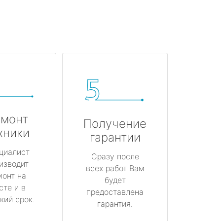
монт
Получение
хники
гарантии
циалист
Сразу после
изводит
всех работ Вам
монт на
будет
сте и в
предоставлена
кий срок.
гарантия.