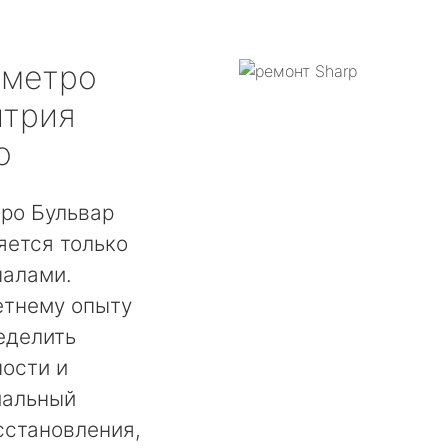
метро
итрия
о
ро Бульвар
яется только
налами.
етнему опыту
еделить
ости и
мальный
сстановления,