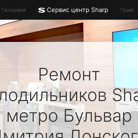
Сервис центр Sharp
География
Прайс
Ремонт
лодильников
Sh
метро Бульвар
митрия Донског