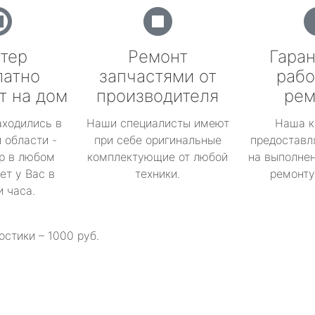
тер
Ремонт
Гаран
латно
запчастями от
рабо
т на дом
производителя
рем
аходились в
Наши специалисты имеют
Наша к
 области -
при себе оригинальные
предоставл
р в любом
комплектующие от любой
на выполнен
ет у Вас в
техники.
ремонту 
и часа.
остики – 1000 руб.