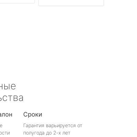
ные
ьства
алон
Сроки
е
Гарантия варьируется от
ости
полугода до 2-х лет