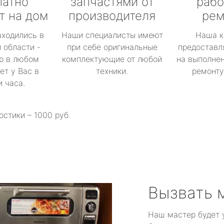
латно
запчастями от
рабо
т на дом
производителя
рем
аходились в
Наши специалисты имеют
Наша к
 области -
при себе оригинальные
предоставл
р в любом
комплектующие от любой
на выполнен
ет у Вас в
техники.
ремонту 
и часа.
остики – 1000 руб.
Вызвать 
Наш мастер будет 