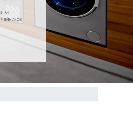
и от
 чайников