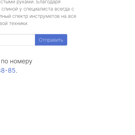
устыми руками. Благодаря
 спиной у специалиста всегда с
лный спектр инструметов на все
вой техники.
Отправить
 по номеру
88-85
.