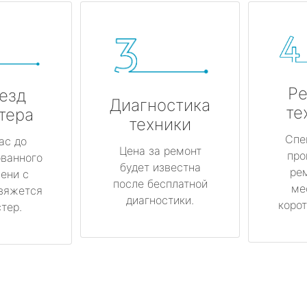
Ре
езд
Диагностика
те
тера
техники
Спе
ас до
Цена за ремонт
про
ованного
будет известна
ре
ени с
после бесплатной
ме
вяжется
диагностики.
корот
тер.