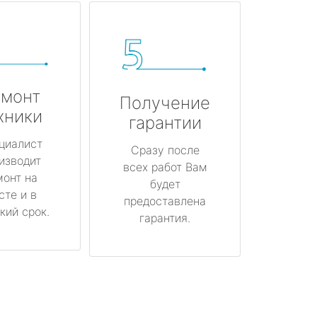
монт
Получение
хники
гарантии
циалист
Сразу после
изводит
всех работ Вам
монт на
будет
сте и в
предоставлена
кий срок.
гарантия.