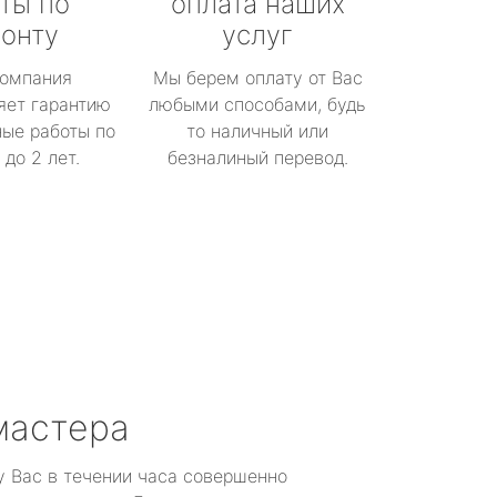
ты по
оплата наших
онту
услуг
омпания
Мы берем оплату от Вас
яет гарантию
любыми способами, будь
ые работы по
то наличный или
до 2 лет.
безналиный перевод.
мастера
у Вас в течении часа совершенно