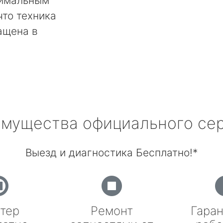
тимальным
что техника
ащена в
мущества официального се
Выезд и диагностика Бесплатно!*
тер
Ремонт
Гаран