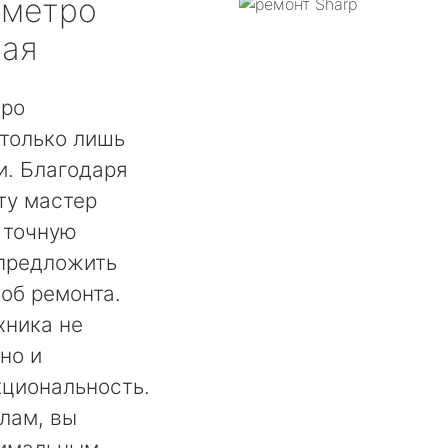
метро
ная
тро
только лишь
. Благодаря
ту мастер
 точную
 предложить
об ремонта.
хника не
но и
кциональность.
лам, вы