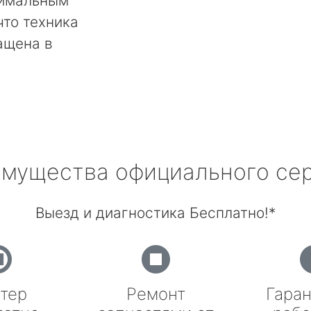
тимальным
что техника
ащена в
мущества официального се
Выезд и диагностика Бесплатно!*
тер
Ремонт
Гаран