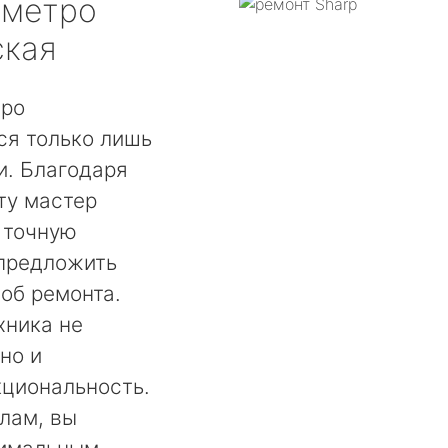
метро
ская
тро
ся только лишь
. Благодаря
ту мастер
 точную
 предложить
об ремонта.
хника не
но и
кциональность.
лам, вы