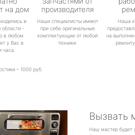
латно
запчастями от
рабо
т на дом
производителя
рем
аходились в
Наши специалисты имеют
Наша к
 области -
при себе оригинальные
предоставл
р в любом
комплектующие от любой
на выполнен
ет у Вас в
техники.
ремонту 
и часа.
остики – 1000 руб.
Вызвать 
Наш мастер будет 