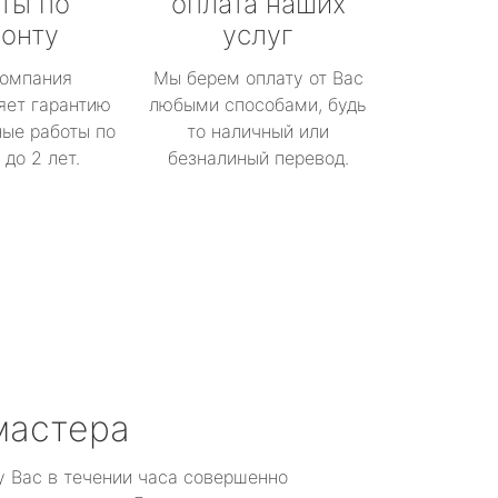
ты по
оплата наших
онту
услуг
омпания
Мы берем оплату от Вас
яет гарантию
любыми способами, будь
ые работы по
то наличный или
до 2 лет.
безналиный перевод.
мастера
у Вас в течении часа совершенно