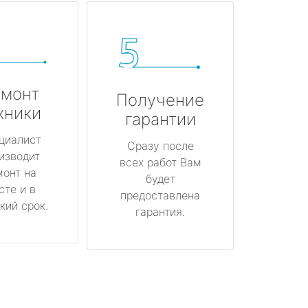
монт
Получение
хники
гарантии
циалист
Сразу после
изводит
всех работ Вам
монт на
будет
сте и в
предоставлена
кий срок.
гарантия.