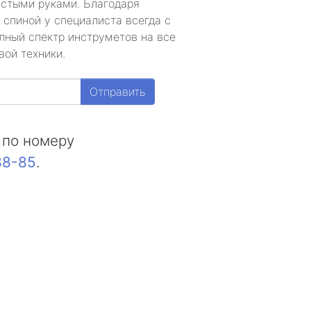
устыми руками. Благодаря
 спиной у специалиста всегда с
лный спектр инструметов на все
вой техники.
Отправить
 по номеру
88-85
.