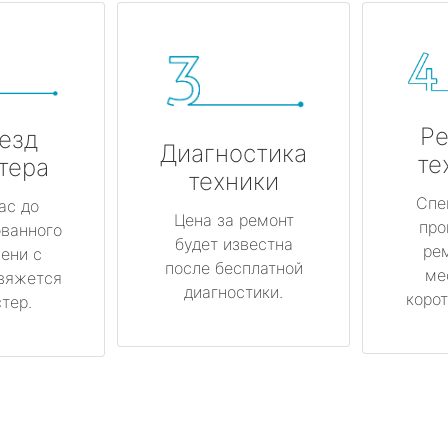
Ре
езд
Диагностика
те
тера
техники
Спе
ас до
Цена за ремонт
про
ованного
будет известна
ре
ени с
после бесплатной
ме
вяжется
диагностики.
корот
тер.