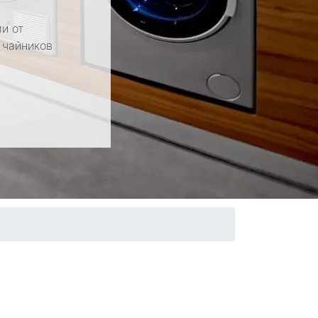
и от
 чайников